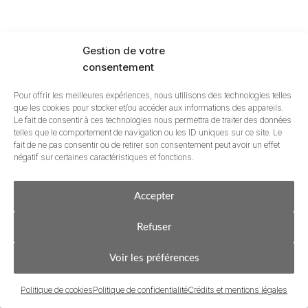
Gestion de votre
consentement
Pour offrir les meilleures expériences, nous utilisons des technologies telles
que les cookies pour stocker et/ou accéder aux informations des appareils.
Le fait de consentir à ces technologies nous permettra de traiter des données
telles que le comportement de navigation ou les ID uniques sur ce site. Le
fait de ne pas consentir ou de retirer son consentement peut avoir un effet
négatif sur certaines caractéristiques et fonctions.
Anglet Chiberta – Villa de prestige rénovée au cœur du
quartier de Chiberta
Acheter
Estimer & Vendre
Accepter
Refuser
2
2
798m
180m
4
Voir les préférences
DÉCOUVREZ CE BIEN
Politique de cookies
Politique de confidentialité
Crédits et mentions légales