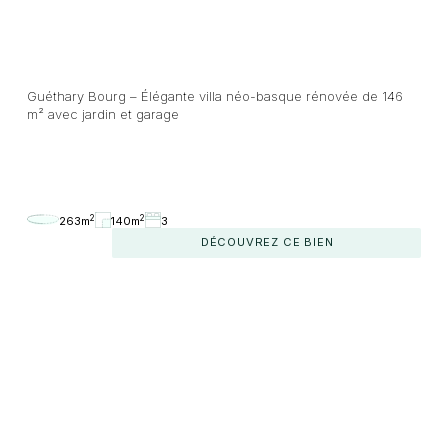
Guéthary Bourg – Élégante villa néo-basque rénovée de 146
m² avec jardin et garage
2
2
263m
140m
3
DÉCOUVREZ CE BIEN