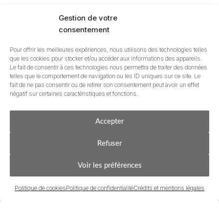
Gestion de votre
consentement
Pour offrir les meilleures expériences, nous utilisons des technologies telles
que les cookies pour stocker et/ou accéder aux informations des appareils.
Le fait de consentir à ces technologies nous permettra de traiter des données
telles que le comportement de navigation ou les ID uniques sur ce site. Le
fait de ne pas consentir ou de retirer son consentement peut avoir un effet
Birdie l’Agence, immobilier de l
négatif sur certaines caractéristiques et fonctions.
Accepter
Ancrée à Hossegor et à Biarritz, notre agence indé
étape : des premiers échanges sur vos attentes à la s
Refuser
et nous mettons notre expérience et notre passion 
Acheter
Estimer & Vendre
Voir les préférences
Politique de cookies
Politique de confidentialité
Crédits et mentions légales