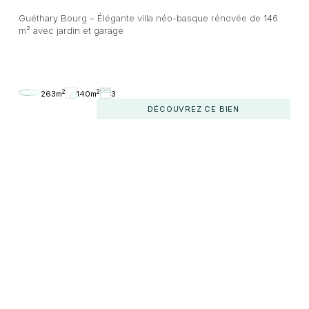
Guéthary Bourg – Élégante villa néo-basque rénovée de 146
m² avec jardin et garage
2
2
263m
140m
3
DÉCOUVREZ CE BIEN