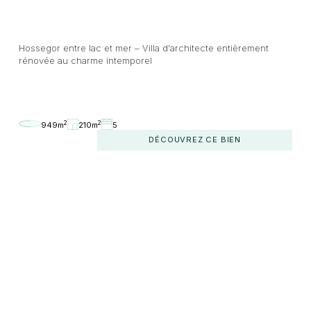
Hossegor entre lac et mer – Villa d'architecte entièrement
rénovée au charme intemporel
2
2
949m
210m
5
DÉCOUVREZ CE BIEN