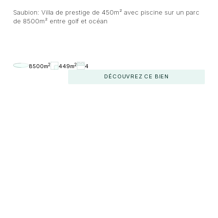
Saubion: Villa de prestige de 450m² avec piscine sur un parc
de 8500m² entre golf et océan
2
2
8500m
449m
4
DÉCOUVREZ CE BIEN