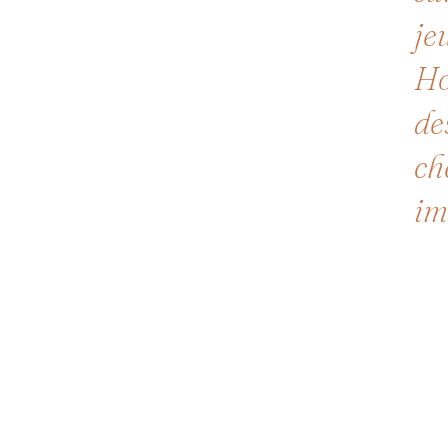
je
Ho
de
ch
im