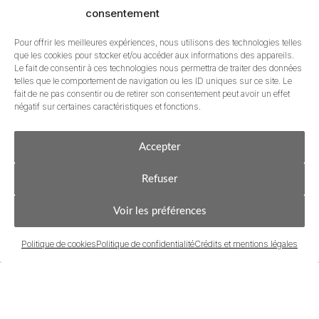
consentement
Pour offrir les meilleures expériences, nous utilisons des technologies telles
que les cookies pour stocker et/ou accéder aux informations des appareils.
Le fait de consentir à ces technologies nous permettra de traiter des données
telles que le comportement de navigation ou les ID uniques sur ce site. Le
fait de ne pas consentir ou de retirer son consentement peut avoir un effet
négatif sur certaines caractéristiques et fonctions.
Accepter
Refuser
Acheter
Estimer & Vendre
Côté français, le Pays basque recouvre trois provin
Voir les préférences
le Labourd, autour de Bayonne ;
Politique de cookies
Politique de confidentialité
Crédits et mentions légales
la Basse-Navarre, aux environs de Saint-Jean-Pie
et la Soule, avec pour chef-lieu Mauléon-Licharre
Dans le Labourd, l’influence maritime est très présen