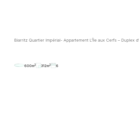
Biarritz Quartier Impérial- Appartement L’Île aux Cerfs – Duplex d
2
2
600m
312m
6