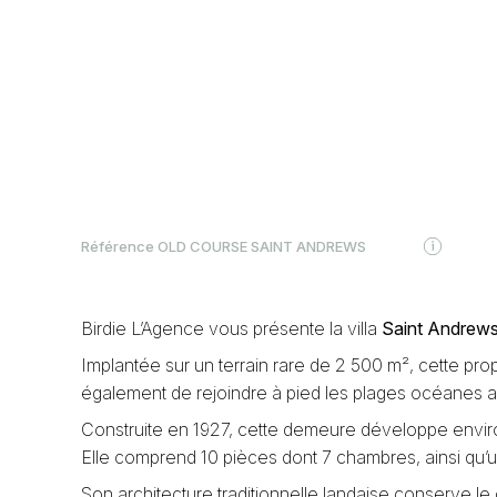
Référence
OLD COURSE SAINT ANDREWS
Birdie L’Agence vous présente la villa
Saint Andrew
Implantée sur un terrain rare de 2 500 m², cette propr
également de rejoindre à pied les plages océanes ain
Construite en 1927, cette demeure développe enviro
Elle comprend 10 pièces dont 7 chambres, ainsi qu’u
Son architecture traditionnelle landaise conserve l