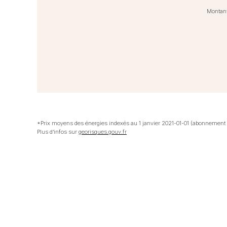
Montant
*Prix moyens des énergies indexés au 1 janvier 2021-01-01 (abonnement
Plus d’infos sur
georisques.gouv.fr