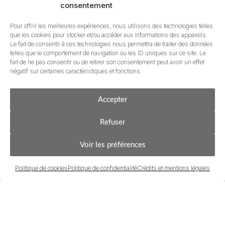
consentement
Pour offrir les meilleures expériences, nous utilisons des technologies telles
que les cookies pour stocker et/ou accéder aux informations des appareils.
Le fait de consentir à ces technologies nous permettra de traiter des données
Recevez les plans du bien en e
telles que le comportement de navigation ou les ID uniques sur ce site. Le
fait de ne pas consentir ou de retirer son consentement peut avoir un effet
négatif sur certaines caractéristiques et fonctions.
Pour découvrir les plans détaillés ou obtenir le dos
personnalisée, à votre rythme.
Accepter
Nous répondons dans la journée.
Refuser
CONTACTEZ-MOI
ÊTRE RAPPELÉ•E
Votre email
*
Voir les préférences
En soumettant ce formulaire, j’accepte
la politique de prot
Politique de cookies
Politique de confidentialité
Crédits et mentions légales