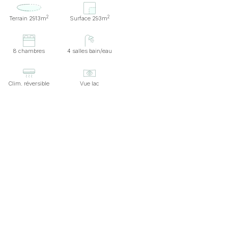
2
2
Terrain 2913m
Surface 293m
8 chambres
4 salles bain/eau
Clim. réversible
Vue lac