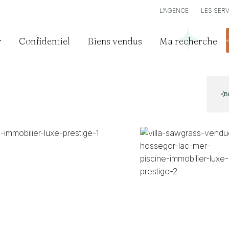
L’AGENCE
LES SER
r
Confidentiel
Biens vendus
Ma recherche
B