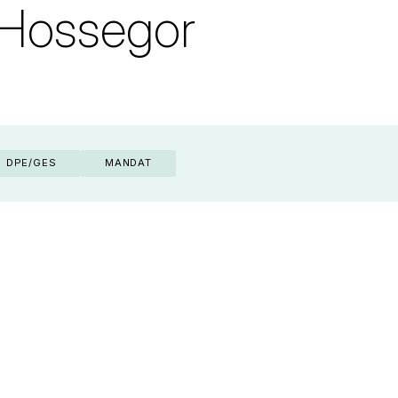
à Hossegor
DPE/GES
MANDAT