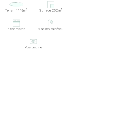
2
2
Terrain 1446m
Surface 252m
6 chambres
4 salles bain/eau
Vue piscine