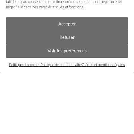
fait de ne pas consentir ou de retirer son consentement peut avoir un effet
négatif sur certaines caractéristiques et fonctions.
Accepter
Refuser
CONTACTEZ-MOI
ÊTRE RAPPELÉ•E
Autour de vous
Voir les préférences
Politique de cookies
Politique de confidentialité
Crédits et mentions légales
Un mode de vie tout à pied
Un équilibre recherché entre vie citadine, douceur