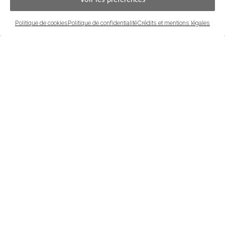
Politique de cookies
Politique de confidentialité
Crédits et mentions légales
Mandat
Les honoraires d'agence seront intégralement à la 