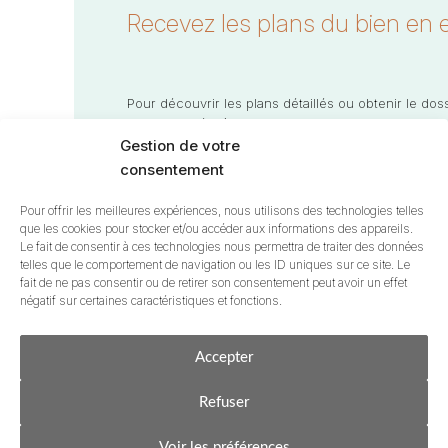
Recevez les plans du bien en e
Pour découvrir les plans détaillés ou obtenir le dos
personnalisée, à votre rythme.
Nous répondons dans la journée.
Gestion de votre
consentement
Votre email
*
Pour offrir les meilleures expériences, nous utilisons des technologies telles
que les cookies pour stocker et/ou accéder aux informations des appareils.
En soumettant ce formulaire, j’accepte
la politique de prot
Le fait de consentir à ces technologies nous permettra de traiter des données
telles que le comportement de navigation ou les ID uniques sur ce site. Le
fait de ne pas consentir ou de retirer son consentement peut avoir un effet
négatif sur certaines caractéristiques et fonctions.
Accepter
Refuser
CONTACTEZ-MOI
ÊTRE RAPPELÉ•E
Votre email ne sera conservé que pour obtenir les plans et recev
partage à des tiers.
Voir les préférences